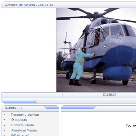
Суббота, 08-Августа-2026, 15:42
...
ГЛАВНАЯ
НАВИГАЦИЯ
Главная страница
О проекте
Новости сайта
Гостя
Авиабаза Мериа
841-й гапиб