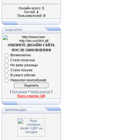
Онлайн всего:
1
Гостей:
1
Пользователей:
0
НАШ ОПРОС
ОЦЕНИТЕ ДИЗАЙН САЙТА
ПОСЛЕ ОБНОВЛЕНИЯ
Великолепно
Стало получше
Не вижу разницы
Стало похуже
В ужасе убегаю
Ниасилил многабукаф
[
•
]
Результаты
Архив опросов
Всего ответов:
138
ИНФОРМАЦИЯ