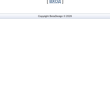
[
ВХОД
]
Copyright BetaDesign © 2026