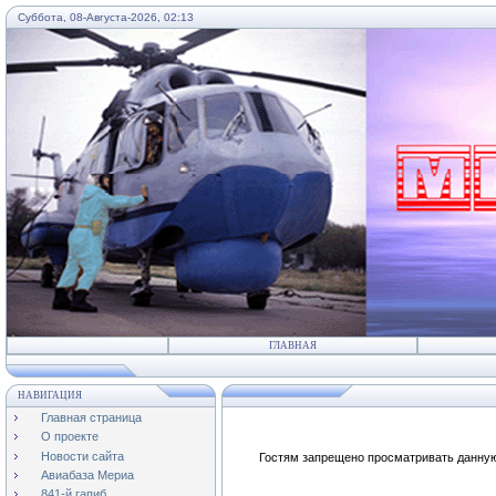
Суббота, 08-Августа-2026, 02:13
...
ГЛАВНАЯ
НАВИГАЦИЯ
Главная страница
О проекте
Новости сайта
Гостям запрещено просматривать данную 
Авиабаза Мериа
841-й гапиб