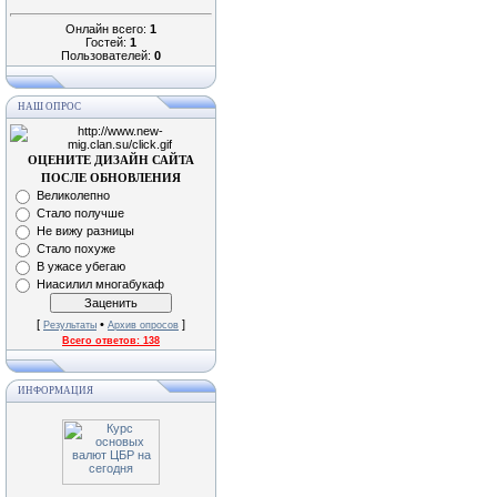
Онлайн всего:
1
Гостей:
1
Пользователей:
0
НАШ ОПРОС
ОЦЕНИТЕ ДИЗАЙН САЙТА
ПОСЛЕ ОБНОВЛЕНИЯ
Великолепно
Стало получше
Не вижу разницы
Стало похуже
В ужасе убегаю
Ниасилил многабукаф
[
•
]
Результаты
Архив опросов
Всего ответов:
138
ИНФОРМАЦИЯ