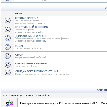
К
Форум
АВТОМОТОРЕВЮ
Все, что ездит по земле
Модератор форума:
neposeda
СПОРТИВНЫЙ ДНЕВНИК
Спортивный форум
Модератор форума:
smoke
ПРИРОДА МОЕГО КРАЯ
Байки,смешные истории и анекдоты по теме форума
Модератор форума:
perehodov
ДОСУГ
Все, что касается отдыха
ЮМОР
Юмор Авиационный и обычный
КУЛИНАРНЫЕ СЕКРЕТЫ
Наши рецепты. Тосты
ЮРИДИЧЕСКАЯ КОНСУЛЬТАЦИЯ
Юридическая помощь и советы на все случаи жизни
ДОПОЛН
Посетители:
0
(участников -
0
, гостей -
0
)
Рекорд посещаемости форума
211
зафиксирован Четверг, 09:01, 23-Ф