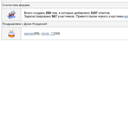
Статистика форума
Всего создано
259
тем, в которые добавлено
3197
ответов.
Зарегистрировано
567
участников. Приветствуем нового участника
ev
Поздравляем с Днем Рождения!
parean
(59)
,
shrek_72
(54)