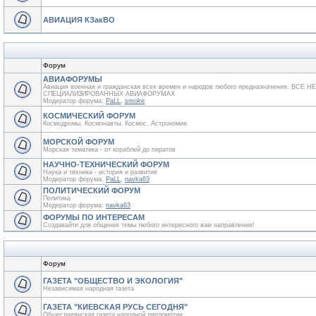
АВИАЦИЯ КЗакВО
Форум
АВИАФОРУМЫ
Авиация военная и гражданская всех времен и народов любого предназначения. ВСЕ
СПЕЦИАЛИЗИРОВАННЫХ АВИАФОРУМАХ
Модератор форума:
PaLL
,
smoke
КОСМИЧЕСКИЙ ФОРУМ
Космодромы. Космонавты. Космос. Астрономия.
МОРСКОЙ ФОРУМ
Морская тематика - от кораблей до пиратов
НАУЧНО-ТЕХНИЧЕСКИЙ ФОРУМ
Наука и техника - история и развитие
Модератор форума:
PaLL
,
navka63
ПОЛИТИЧЕСКИЙ ФОРУМ
Политика
Модератор форума:
navka63
ФОРУМЫ ПО ИНТЕРЕСАМ
Создавайте для общения темы любого интересного вам направления!
Форум
ГАЗЕТА "ОБЩЕСТВО И ЭКОЛОГИЯ"
Независимая народная газета
ГАЗЕТА "КИЕВСКАЯ РУСЬ СЕГОДНЯ"
Общеславянская газета народной дипломатии