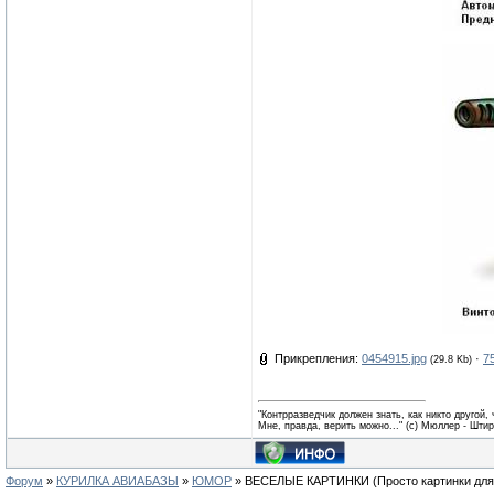
Прикрепления:
0454915.jpg
·
7
(29.8 Kb)
"Контрразведчик должен знать, как никто другой,
Мне, правда, верить можно..." (с) Мюллер - Шти
Форум
»
КУРИЛКА АВИАБАЗЫ
»
ЮМОР
»
ВЕСЕЛЫЕ КАРТИНКИ
(Просто картинки дл