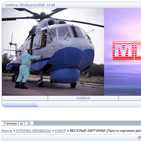
Суббота, 08-Августа-2026, 14:48
...
ГЛАВНАЯ
1
Страница
1
из
1
Форум
»
КУРИЛКА АВИАБАЗЫ
»
ЮМОР
»
ВЕСЕЛЫЕ КАРТИНКИ
(Просто картинки дл
В