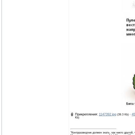
Прикрепления:
1147392.jpg
·
45
(39.3 Kb)
Kb)
"Контрразведчик должен знать, как никто другой,