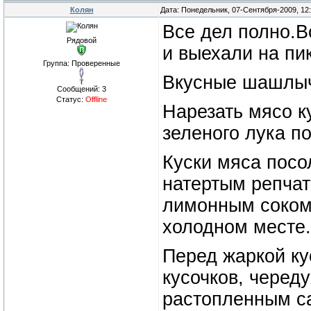
Колян
Дата: Понедельник, 07-Сентября-2009, 12
Все дел полно.В
Рядовой
и выехали на пи
Группа: Проверенные
Вкусные шашлы
Сообщений:
3
Статус:
Offline
Нарезать мясо к
зеленого лука п
Куски мяса посо
натертым репча
лимонным соком,
холодном месте.
Перед жаркой ку
кусочков, черед
растопленным с