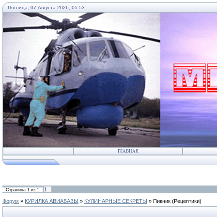
Пятница, 07-Августа-2026, 05:53
...
ГЛАВНАЯ
1
Страница
1
из
1
Форум
»
КУРИЛКА АВИАБАЗЫ
»
КУЛИНАРНЫЕ СЕКРЕТЫ
»
Пикник
(Рецептики)