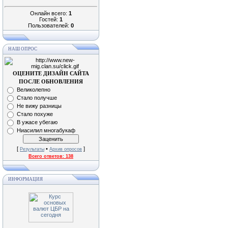
Онлайн всего:
1
Гостей:
1
Пользователей:
0
НАШ ОПРОС
ОЦЕНИТЕ ДИЗАЙН САЙТА
ПОСЛЕ ОБНОВЛЕНИЯ
Великолепно
Стало получше
Не вижу разницы
Стало похуже
В ужасе убегаю
Ниасилил многабукаф
[
•
]
Результаты
Архив опросов
Всего ответов:
138
ИНФОРМАЦИЯ