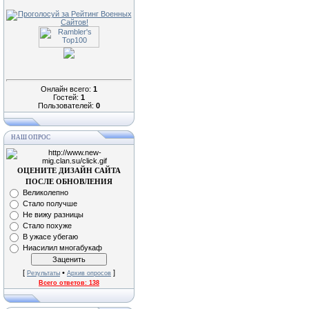
Онлайн всего:
1
Гостей:
1
Пользователей:
0
НАШ ОПРОС
ОЦЕНИТЕ ДИЗАЙН САЙТА
ПОСЛЕ ОБНОВЛЕНИЯ
Великолепно
Стало получше
Не вижу разницы
Стало похуже
В ужасе убегаю
Ниасилил многабукаф
[
•
]
Результаты
Архив опросов
Всего ответов:
138