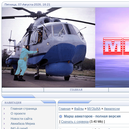
Пятница, 07-Августа-2026, 16:21
...
ГЛАВНАЯ
НАВИГАЦИЯ
Главная страница
Главная
»
Файлы
»
МУЗЫКА
»
Авиапесни
О проекте
Марш авиаторов - полная версия
Новости сайта
[
Скачать с сервера
(3.40 Mb) ]
Авиабаза Мериа
841-й гапиб