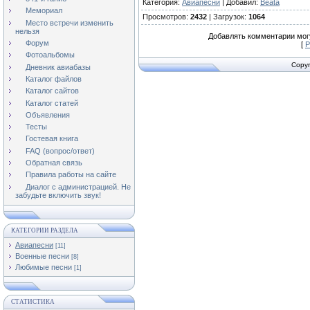
Категория
:
Авиапесни
|
Добавил
:
Beata
Мемориал
Просмотров
:
2432
|
Загрузок
:
1064
Место встречи изменить
нельзя
Добавлять комментарии могу
Форум
[
Р
Фотоальбомы
Copyr
Дневник авиабазы
Каталог файлов
Каталог сайтов
Каталог статей
Объявления
Тесты
Гостевая книга
FAQ (вопрос/ответ)
Обратная связь
Правила работы на сайте
Диалог с администрацией. Не
забудьте включить звук!
КАТЕГОРИИ РАЗДЕЛА
Авиапесни
[11]
Военные песни
[8]
Любимые песни
[1]
СТАТИСТИКА