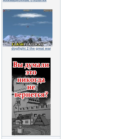
Анимационные открытки
dogfight 2 the great war