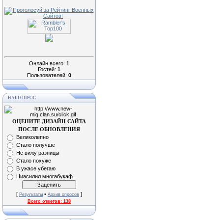
Онлайн всего:
1
Гостей:
1
Пользователей:
0
НАШ ОПРОС
ОЦЕНИТЕ ДИЗАЙН САЙТА
ПОСЛЕ ОБНОВЛЕНИЯ
Великолепно
Стало получше
Не вижу разницы
Стало похуже
В ужасе убегаю
Ниасилил многабукаф
[
•
]
Результаты
Архив опросов
Всего ответов:
138