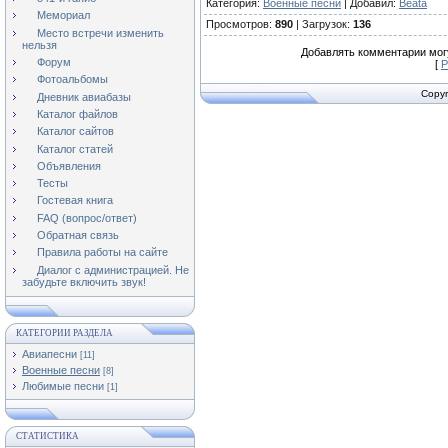
Категория
:
Военные песни
|
Добавил
:
Beata
Мемориал
Просмотров
:
890
|
Загрузок
:
136
Место встречи изменить
нельзя
Добавлять комментарии могу
Форум
[
Р
Фотоальбомы
Copyr
Дневник авиабазы
Каталог файлов
Каталог сайтов
Каталог статей
Объявления
Тесты
Гостевая книга
FAQ (вопрос/ответ)
Обратная связь
Правила работы на сайте
Диалог с администрацией. Не
забудьте включить звук!
КАТЕГОРИИ РАЗДЕЛА
Авиапесни
[11]
Военные песни
[8]
Любимые песни
[1]
СТАТИСТИКА