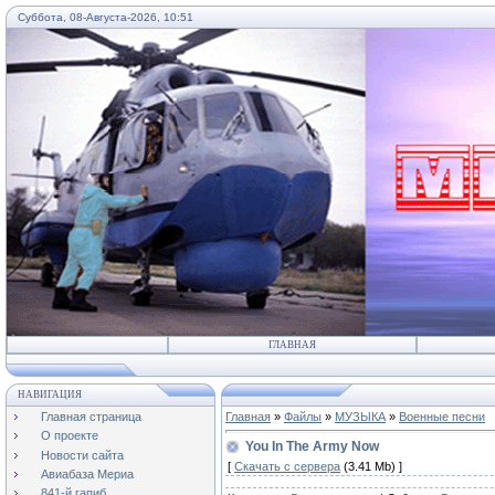
Суббота, 08-Августа-2026, 10:51
...
ГЛАВНАЯ
НАВИГАЦИЯ
Главная страница
Главная
»
Файлы
»
МУЗЫКА
»
Военные песни
О проекте
You In The Army Now
Новости сайта
[
Скачать с сервера
(3.41 Mb) ]
Авиабаза Мериа
841-й гапиб