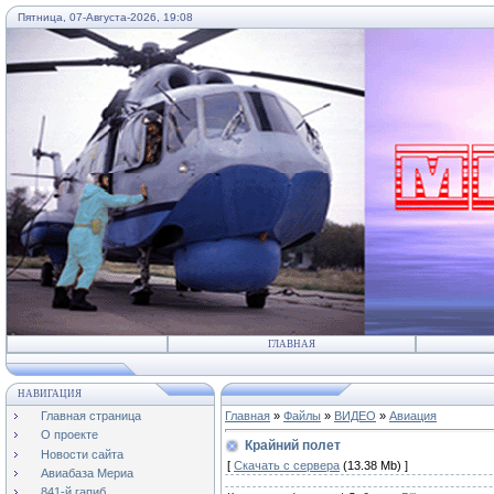
Пятница, 07-Августа-2026, 19:08
...
ГЛАВНАЯ
НАВИГАЦИЯ
Главная страница
Главная
»
Файлы
»
ВИДЕО
»
Авиация
О проекте
Крайний полет
Новости сайта
[
Скачать с сервера
(13.38 Mb) ]
Авиабаза Мериа
841-й гапиб