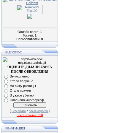
Онлайн всего:
1
Гостей:
1
Пользователей:
0
НАШ ОПРОС
ОЦЕНИТЕ ДИЗАЙН САЙТА
ПОСЛЕ ОБНОВЛЕНИЯ
Великолепно
Стало получше
Не вижу разницы
Стало похуже
В ужасе убегаю
Ниасилил многабукаф
[
•
]
Результаты
Архив опросов
Всего ответов:
138
ИНФОРМАЦИЯ