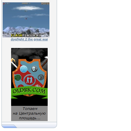
dogfight 2 the great war