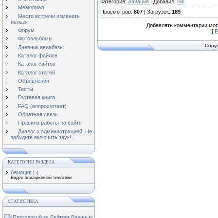
Категория
:
Авиация
|
Добавил
:
Bill
Мемориал
Просмотров
:
807
|
Загрузок
:
169
Место встречи изменить
нельзя
Добавлять комментарии могу
Форум
[
Р
Фотоальбомы
Copyr
Дневник авиабазы
Каталог файлов
Каталог сайтов
Каталог статей
Объявления
Тесты
Гостевая книга
FAQ (вопрос/ответ)
Обратная связь
Правила работы на сайте
Диалог с администрацией. Не
забудьте включить звук!
КАТЕГОРИИ РАЗДЕЛА
Авиация
[5]
Видео авиационной тематики
СТАТИСТИКА