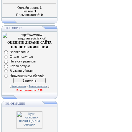
Онлайн всего:
1
Гостей:
1
Пользователей:
0
НАШ ОПРОС
ОЦЕНИТЕ ДИЗАЙН САЙТА
ПОСЛЕ ОБНОВЛЕНИЯ
Великолепно
Стало получше
Не вижу разницы
Стало похуже
В ужасе убегаю
Ниасилил многабукаф
[
•
]
Результаты
Архив опросов
Всего ответов:
138
ИНФОРМАЦИЯ