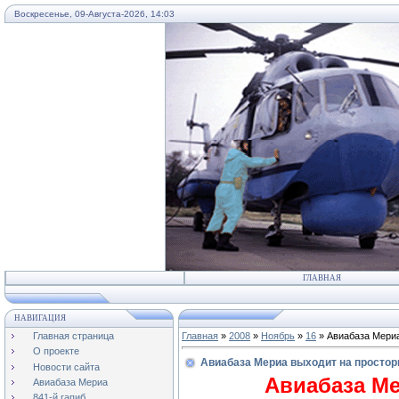
Воскресенье, 09-Августа-2026, 14:03
...
ГЛАВНАЯ
НАВИГАЦИЯ
Главная страница
Главная
»
2008
»
Ноябрь
»
16
» Авиабаза Мериа
О проекте
Авиабаза Мериа выходит на просто
Новости сайта
Авиабаза Ме
Авиабаза Мериа
841-й гапиб