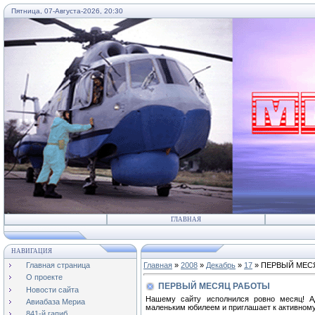
Пятница, 07-Августа-2026, 20:30
...
ГЛАВНАЯ
НАВИГАЦИЯ
Главная страница
Главная
»
2008
»
Декабрь
»
17
» ПЕРВЫЙ МЕС
О проекте
ПЕРВЫЙ МЕСЯЦ РАБОТЫ
Новости сайта
Нашему сайту исполнился ровно месяц! А
Авиабаза Мериа
маленьким юбилеем и приглашает к активному
841-й гапиб