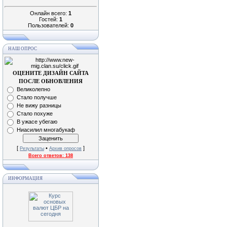
Онлайн всего:
1
Гостей:
1
Пользователей:
0
НАШ ОПРОС
ОЦЕНИТЕ ДИЗАЙН САЙТА
ПОСЛЕ ОБНОВЛЕНИЯ
Великолепно
Стало получше
Не вижу разницы
Стало похуже
В ужасе убегаю
Ниасилил многабукаф
[
•
]
Результаты
Архив опросов
Всего ответов:
138
ИНФОРМАЦИЯ