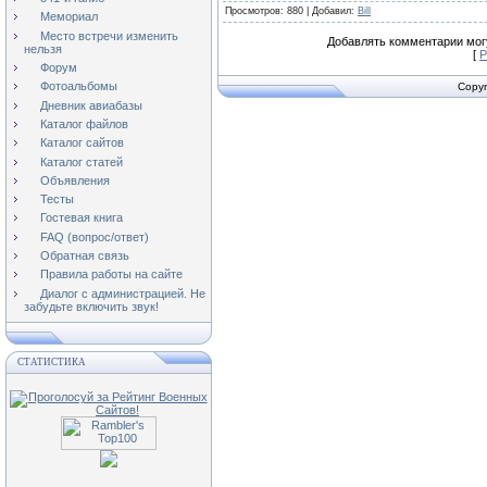
Просмотров
: 880 |
Добавил
:
Bill
Мемориал
Место встречи изменить
Добавлять комментарии могу
нельзя
[
Р
Форум
Фотоальбомы
Copyr
Дневник авиабазы
Каталог файлов
Каталог сайтов
Каталог статей
Объявления
Тесты
Гостевая книга
FAQ (вопрос/ответ)
Обратная связь
Правила работы на сайте
Диалог с администрацией. Не
забудьте включить звук!
СТАТИСТИКА