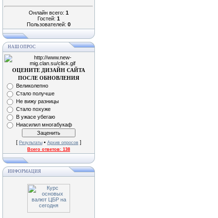
Онлайн всего:
1
Гостей:
1
Пользователей:
0
НАШ ОПРОС
ОЦЕНИТЕ ДИЗАЙН САЙТА
ПОСЛЕ ОБНОВЛЕНИЯ
Великолепно
Стало получше
Не вижу разницы
Стало похуже
В ужасе убегаю
Ниасилил многабукаф
[
•
]
Результаты
Архив опросов
Всего ответов:
138
ИНФОРМАЦИЯ