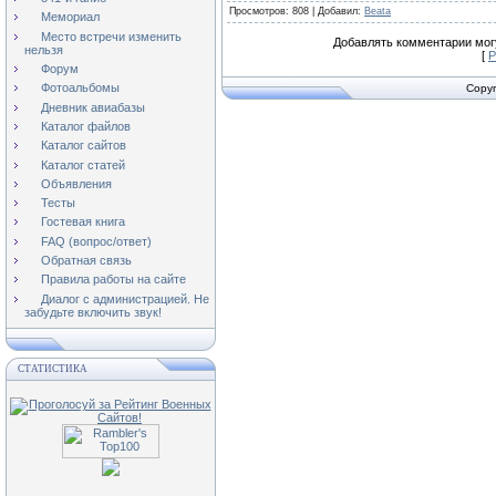
Просмотров
: 808 |
Добавил
:
Beata
Мемориал
Место встречи изменить
Добавлять комментарии могу
нельзя
[
Р
Форум
Фотоальбомы
Copyr
Дневник авиабазы
Каталог файлов
Каталог сайтов
Каталог статей
Объявления
Тесты
Гостевая книга
FAQ (вопрос/ответ)
Обратная связь
Правила работы на сайте
Диалог с администрацией. Не
забудьте включить звук!
СТАТИСТИКА