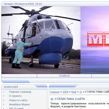
Четверг, 06-Августа-2026, 23:43
...
ГЛАВНАЯ
НАВИГАЦИЯ
Главная страница
Главная
»
2009
»
Май
»
31
» СТАТИСТИКА СА
О проекте
СТАТИСТИКА САЙТА
Новости сайта
Теперь зарегистрированные пользователи н
Авиабаза Мериа
Форуме, в разделе Каптерка.
841-й гапиб