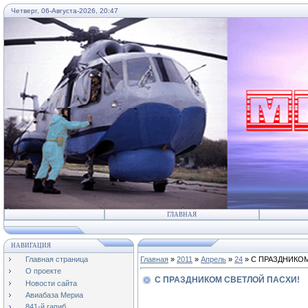
Четверг, 06-Августа-2026, 20:47
...
ГЛАВНАЯ
НАВИГАЦИЯ
Главная страница
Главная
»
2011
»
Апрель
»
24
» C ПРАЗДНИКО
О проекте
C ПРАЗДНИКОМ СВЕТЛОЙ ПАСХИ!
Новости сайта
Авиабаза Мериа
841-й гапиб