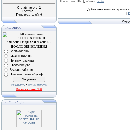
Просмотров
: 1153 |
Добавил
:
Beata
Онлайн всего:
1
Добавлять комментарии могу
Гостей:
1
[
Р
Пользователей:
0
Copyr
НАШ ОПРОС
ОЦЕНИТЕ ДИЗАЙН САЙТА
ПОСЛЕ ОБНОВЛЕНИЯ
Великолепно
Стало получше
Не вижу разницы
Стало похуже
В ужасе убегаю
Ниасилил многабукаф
[
•
]
Результаты
Архив опросов
Всего ответов:
138
ИНФОРМАЦИЯ