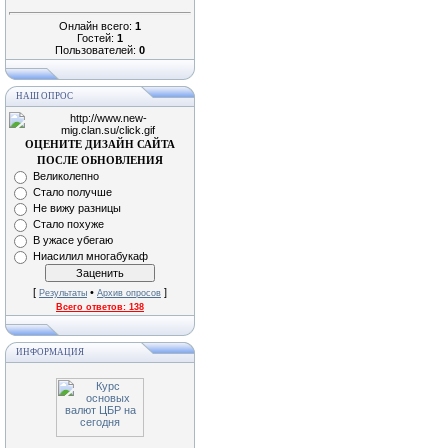
Онлайн всего:
1
Гостей:
1
Пользователей:
0
НАШ ОПРОС
ОЦЕНИТЕ ДИЗАЙН САЙТА
ПОСЛЕ ОБНОВЛЕНИЯ
Великолепно
Стало получше
Не вижу разницы
Стало похуже
В ужасе убегаю
Ниасилил многабукаф
[
•
]
Результаты
Архив опросов
Всего ответов:
138
ИНФОРМАЦИЯ