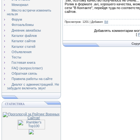
.swf, поэтому качество получилось не очень...
Ролик в формате .avi, хорошего качества, мо
Мемориал
сети "В Контакте", перейдя туда по соответст
Место встречи изменить
сайтов.
нельзя
Форум
Просмотров
: 1201 |
Добавил
:
Bill
Фотоальбомы
Дневник авиабазы
Добавлять комментарии могу
[
Р
Каталог файлов
Каталог сайтов
Copyr
Каталог статей
Объявления
Тесты
Гостевая книга
FAQ (вопрос/ответ)
Обратная связь
Правила работы на сайте
Диалог с администрацией. Не
забудьте включить звук!
СТАТИСТИКА