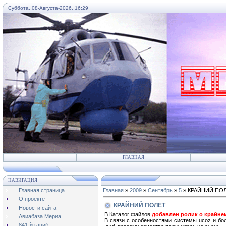
Суббота, 08-Августа-2026, 16:29
...
ГЛАВНАЯ
НАВИГАЦИЯ
Главная страница
Главная
»
2009
»
Сентябрь
»
5
» КРАЙНИЙ ПО
О проекте
КРАЙНИЙ ПОЛЕТ
Новости сайта
В Каталог файлов
добавлен ролик о крайнем
Авиабаза Мериа
В связи с особенностями системы ucoz и б
841-й гапиб