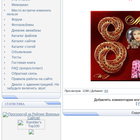
Мемориал
Место встречи изменить
нельзя
Форум
Фотоальбомы
Дневник авиабазы
Каталог файлов
Каталог сайтов
Каталог статей
Объявления
Тесты
Гостевая книга
FAQ (вопрос/ответ)
Обратная связь
Правила работы на сайте
Диалог с администрацией. Не
забудьте включить звук!
Просмотров
: 1248 |
Добавил
:
Bill
Добавлять комментарии могу
[
Р
СТАТИСТИКА
Copyr