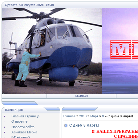
Суббота, 08-Августа-2026, 15:38
...
ГЛАВНАЯ
НАВИГАЦИЯ
Главная страница
Главная
»
2010
»
Март
»
8
» С днем 8 марта!
О проекте
С днем 8 марта!
Новости сайта
!!! НАШИХ ПРЕКРАС
Авиабаза Мериа
С ПРАЗДНИ
841-й гапиб