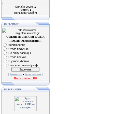
Онлайн всего:
1
Гостей:
1
Пользователей:
0
НАШ ОПРОС
ОЦЕНИТЕ ДИЗАЙН САЙТА
ПОСЛЕ ОБНОВЛЕНИЯ
Великолепно
Стало получше
Не вижу разницы
Стало похуже
В ужасе убегаю
Ниасилил многабукаф
[
•
]
Результаты
Архив опросов
Всего ответов:
138
ИНФОРМАЦИЯ