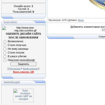
Онлайн всего:
1
Гостей:
1
Пользователей:
0
Просмотров
: 1178 |
Добавил
:
Beata
НАШ ОПРОС
Добавлять комментарии могу
[
Р
ОЦЕНИТЕ ДИЗАЙН САЙТА
Copyr
ПОСЛЕ ОБНОВЛЕНИЯ
Великолепно
Стало получше
Не вижу разницы
Стало похуже
В ужасе убегаю
Ниасилил многабукаф
[
•
]
Результаты
Архив опросов
Всего ответов:
138
ИНФОРМАЦИЯ