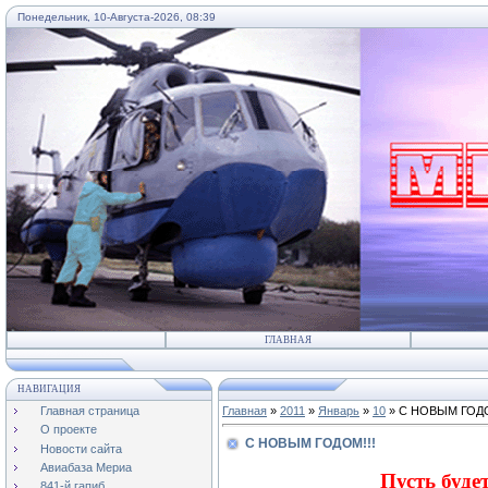
Понедельник, 10-Августа-2026, 08:39
...
ГЛАВНАЯ
НАВИГАЦИЯ
Главная страница
Главная
»
2011
»
Январь
»
10
» С НОВЫМ ГОДО
О проекте
С НОВЫМ ГОДОМ!!!
Новости сайта
Авиабаза Мериа
Пусть буде
841-й гапиб