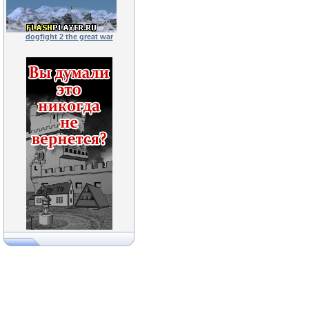
dogfight 2 the great war