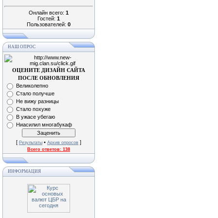
Онлайн всего:
1
Гостей:
1
Пользователей:
0
НАШ ОПРОС
ОЦЕНИТЕ ДИЗАЙН САЙТА
ПОСЛЕ ОБНОВЛЕНИЯ
Великолепно
Стало получше
Не вижу разницы
Стало похуже
В ужасе убегаю
Ниасилил многабукаф
[
•
]
Результаты
Архив опросов
Всего ответов:
138
ИНФОРМАЦИЯ