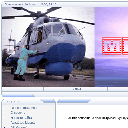
Понедельник, 10-Августа-2026, 12:16
...
ГЛАВНАЯ
НАВИГАЦИЯ
Главная страница
О проекте
Новости сайта
Гостям запрещено просматривать данную 
Авиабаза Мериа
841-й гапиб