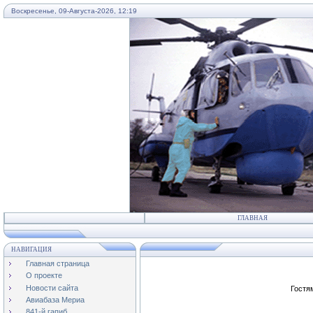
Воскресенье, 09-Августа-2026, 12:19
...
ГЛАВНАЯ
НАВИГАЦИЯ
Главная страница
О проекте
Новости сайта
Гостя
Авиабаза Мериа
841-й гапиб