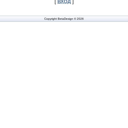
[
ВХОД
]
Copyright BetaDesign © 2026