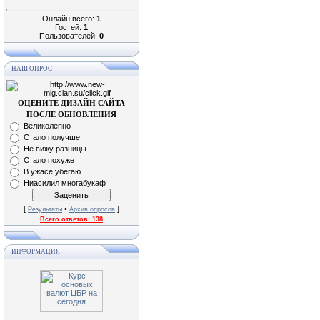
Онлайн всего:
1
Гостей:
1
Пользователей:
0
НАШ ОПРОС
ОЦЕНИТЕ ДИЗАЙН САЙТА
ПОСЛЕ ОБНОВЛЕНИЯ
Великолепно
Стало получше
Не вижу разницы
Стало похуже
В ужасе убегаю
Ниасилил многабукаф
[
•
]
Результаты
Архив опросов
Всего ответов:
138
ИНФОРМАЦИЯ