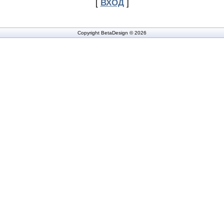
[
ВХОД
]
Copyright BetaDesign © 2026