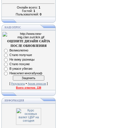
Онлайн всего:
1
Гостей:
1
Пользователей:
0
НАШ ОПРОС
ОЦЕНИТЕ ДИЗАЙН САЙТА
ПОСЛЕ ОБНОВЛЕНИЯ
Великолепно
Стало получше
Не вижу разницы
Стало похуже
В ужасе убегаю
Ниасилил многабукаф
[
•
]
Результаты
Архив опросов
Всего ответов:
138
ИНФОРМАЦИЯ