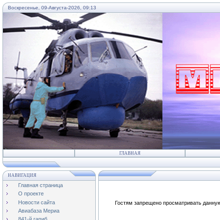
Воскресенье, 09-Августа-2026, 09:13
...
ГЛАВНАЯ
НАВИГАЦИЯ
Главная страница
О проекте
Новости сайта
Гостям запрещено просматривать данную 
Авиабаза Мериа
841-й гапиб