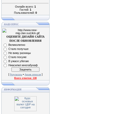
Онлайн всего:
1
Гостей:
1
Пользователей:
0
НАШ ОПРОС
ОЦЕНИТЕ ДИЗАЙН САЙТА
ПОСЛЕ ОБНОВЛЕНИЯ
Великолепно
Стало получше
Не вижу разницы
Стало похуже
В ужасе убегаю
Ниасилил многабукаф
[
•
]
Результаты
Архив опросов
Всего ответов:
138
ИНФОРМАЦИЯ