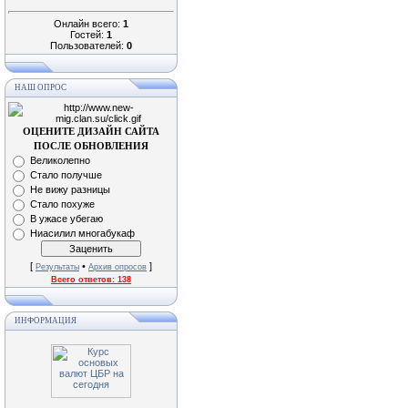
Онлайн всего:
1
Гостей:
1
Пользователей:
0
НАШ ОПРОС
ОЦЕНИТЕ ДИЗАЙН САЙТА
ПОСЛЕ ОБНОВЛЕНИЯ
Великолепно
Стало получше
Не вижу разницы
Стало похуже
В ужасе убегаю
Ниасилил многабукаф
[
•
]
Результаты
Архив опросов
Всего ответов:
138
ИНФОРМАЦИЯ