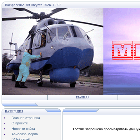
Воскресенье, 09-Августа-2026, 10:02
...
ГЛАВНАЯ
НАВИГАЦИЯ
Главная страница
О проекте
Новости сайта
Гостям запрещено просматривать данную 
Авиабаза Мериа
841-й гапиб