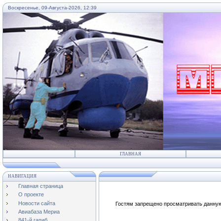
Воскресенье, 09-Августа-2026, 12:39
...
ГЛАВНАЯ
НАВИГАЦИЯ
Главная страница
О проекте
Новости сайта
Гостям запрещено просматривать данную 
Авиабаза Мериа
841-й гапиб