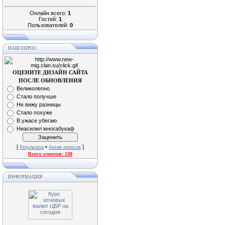
Онлайн всего:
1
Гостей:
1
Пользователей:
0
НАШ ОПРОС
ОЦЕНИТЕ ДИЗАЙН САЙТА
ПОСЛЕ ОБНОВЛЕНИЯ
Великолепно
Стало получше
Не вижу разницы
Стало похуже
В ужасе убегаю
Ниасилил многабукаф
[
•
]
Результаты
Архив опросов
Всего ответов:
138
ИНФОРМАЦИЯ