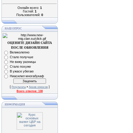
Онлайн всего:
1
Гостей:
1
Пользователей:
0
НАШ ОПРОС
ОЦЕНИТЕ ДИЗАЙН САЙТА
ПОСЛЕ ОБНОВЛЕНИЯ
Великолепно
Стало получше
Не вижу разницы
Стало похуже
В ужасе убегаю
Ниасилил многабукаф
[
•
]
Результаты
Архив опросов
Всего ответов:
138
ИНФОРМАЦИЯ