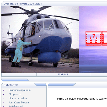
Суббота, 08-Августа-2026, 23:34
...
ГЛАВНАЯ
НАВИГАЦИЯ
Главная страница
О проекте
Новости сайта
Гостям запрещено просматривать данную 
Авиабаза Мериа
841-й гапиб