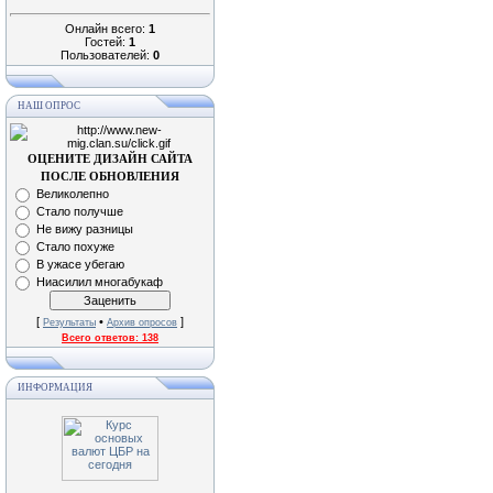
Онлайн всего:
1
Гостей:
1
Пользователей:
0
НАШ ОПРОС
ОЦЕНИТЕ ДИЗАЙН САЙТА
ПОСЛЕ ОБНОВЛЕНИЯ
Великолепно
Стало получше
Не вижу разницы
Стало похуже
В ужасе убегаю
Ниасилил многабукаф
[
•
]
Результаты
Архив опросов
Всего ответов:
138
ИНФОРМАЦИЯ