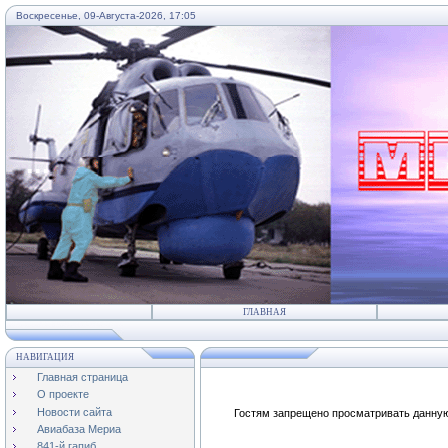
Воскресенье, 09-Августа-2026, 17:05
...
ГЛАВНАЯ
НАВИГАЦИЯ
Главная страница
О проекте
Новости сайта
Гостям запрещено просматривать данную 
Авиабаза Мериа
841-й гапиб