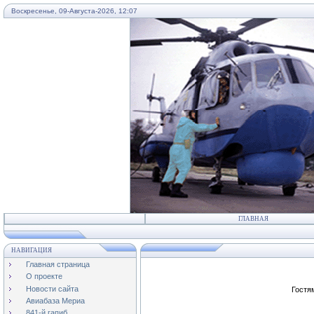
Воскресенье, 09-Августа-2026, 12:07
...
ГЛАВНАЯ
НАВИГАЦИЯ
Главная страница
О проекте
Новости сайта
Гостя
Авиабаза Мериа
841-й гапиб