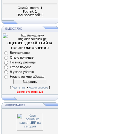
Онлайн всего:
1
Гостей:
1
Пользователей:
0
НАШ ОПРОС
ОЦЕНИТЕ ДИЗАЙН САЙТА
ПОСЛЕ ОБНОВЛЕНИЯ
Великолепно
Стало получше
Не вижу разницы
Стало похуже
В ужасе убегаю
Ниасилил многабукаф
[
•
]
Результаты
Архив опросов
Всего ответов:
138
ИНФОРМАЦИЯ