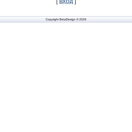
[
ВХОД
]
Copyright BetaDesign © 2026