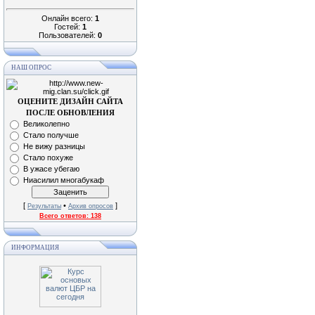
Онлайн всего:
1
Гостей:
1
Пользователей:
0
НАШ ОПРОС
ОЦЕНИТЕ ДИЗАЙН САЙТА
ПОСЛЕ ОБНОВЛЕНИЯ
Великолепно
Стало получше
Не вижу разницы
Стало похуже
В ужасе убегаю
Ниасилил многабукаф
[
•
]
Результаты
Архив опросов
Всего ответов:
138
ИНФОРМАЦИЯ