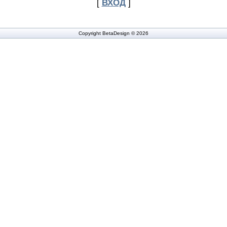
[
ВХОД
]
Copyright BetaDesign © 2026