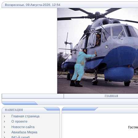
Воскресенье, 09-Августа-2026, 12:54
...
ГЛАВНАЯ
НАВИГАЦИЯ
Главная страница
О проекте
Новости сайта
Гостя
Авиабаза Мериа
841-й гапиб