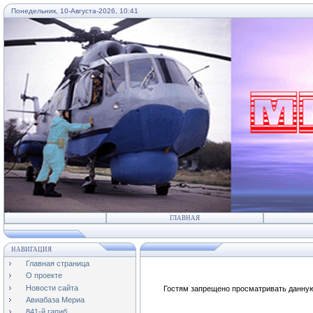
Понедельник, 10-Августа-2026, 10:41
...
ГЛАВНАЯ
НАВИГАЦИЯ
Главная страница
О проекте
Новости сайта
Гостям запрещено просматривать данную 
Авиабаза Мериа
841-й гапиб