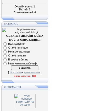
Онлайн всего:
1
Гостей:
1
Пользователей:
0
НАШ ОПРОС
ОЦЕНИТЕ ДИЗАЙН САЙТА
ПОСЛЕ ОБНОВЛЕНИЯ
Великолепно
Стало получше
Не вижу разницы
Стало похуже
В ужасе убегаю
Ниасилил многабукаф
[
•
]
Результаты
Архив опросов
Всего ответов:
138
ИНФОРМАЦИЯ