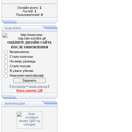
Онлайн всего:
1
Гостей:
1
Пользователей:
0
НАШ ОПРОС
ОЦЕНИТЕ ДИЗАЙН САЙТА
ПОСЛЕ ОБНОВЛЕНИЯ
Великолепно
Стало получше
Не вижу разницы
Стало похуже
В ужасе убегаю
Ниасилил многабукаф
[
•
]
Результаты
Архив опросов
Всего ответов:
138
ИНФОРМАЦИЯ