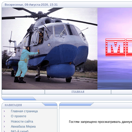
Воскресенье, 09-Августа-2026, 15:31
...
ГЛАВНАЯ
НАВИГАЦИЯ
Главная страница
О проекте
Новости сайта
Гостям запрещено просматривать данную 
Авиабаза Мериа
841-й гапиб