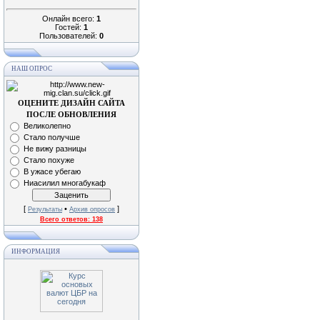
Онлайн всего:
1
Гостей:
1
Пользователей:
0
НАШ ОПРОС
ОЦЕНИТЕ ДИЗАЙН САЙТА
ПОСЛЕ ОБНОВЛЕНИЯ
Великолепно
Стало получше
Не вижу разницы
Стало похуже
В ужасе убегаю
Ниасилил многабукаф
[
•
]
Результаты
Архив опросов
Всего ответов:
138
ИНФОРМАЦИЯ