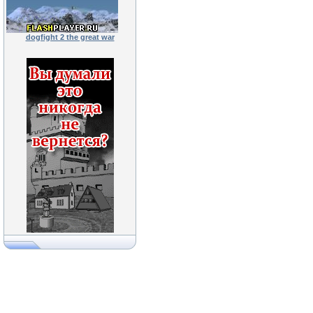
dogfight 2 the great war