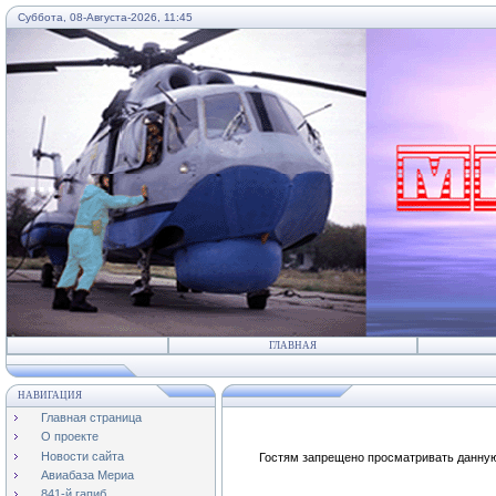
Суббота, 08-Августа-2026, 11:45
...
ГЛАВНАЯ
НАВИГАЦИЯ
Главная страница
О проекте
Новости сайта
Гостям запрещено просматривать данную 
Авиабаза Мериа
841-й гапиб