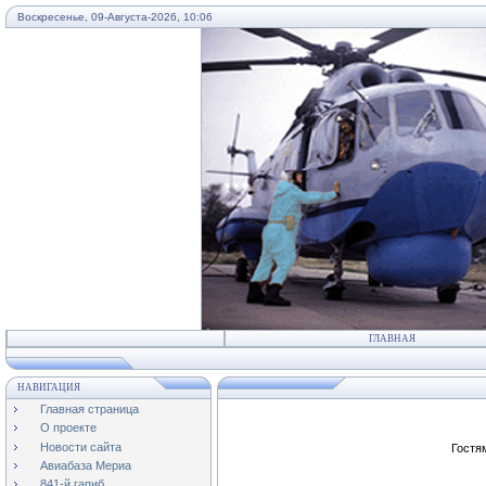
Воскресенье, 09-Августа-2026, 10:06
...
ГЛАВНАЯ
НАВИГАЦИЯ
Главная страница
О проекте
Новости сайта
Гостя
Авиабаза Мериа
841-й гапиб