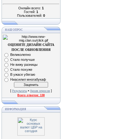
Онлайн всего:
1
Гостей:
1
Пользователей:
0
НАШ ОПРОС
ОЦЕНИТЕ ДИЗАЙН САЙТА
ПОСЛЕ ОБНОВЛЕНИЯ
Великолепно
Стало получше
Не вижу разницы
Стало похуже
В ужасе убегаю
Ниасилил многабукаф
[
•
]
Результаты
Архив опросов
Всего ответов:
138
ИНФОРМАЦИЯ