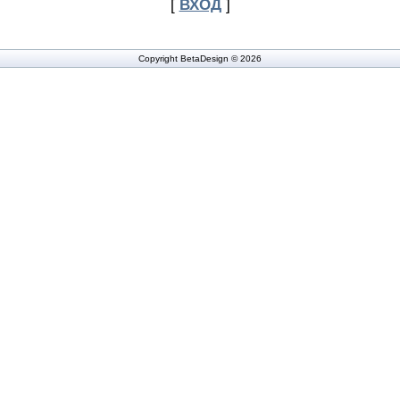
[
ВХОД
]
Copyright BetaDesign © 2026