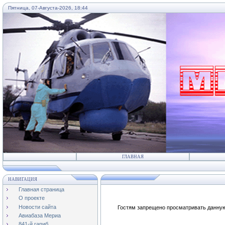
Пятница, 07-Августа-2026, 18:44
...
ГЛАВНАЯ
НАВИГАЦИЯ
Главная страница
О проекте
Новости сайта
Гостям запрещено просматривать данную 
Авиабаза Мериа
841-й гапиб