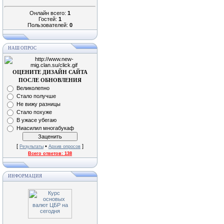
Онлайн всего:
1
Гостей:
1
Пользователей:
0
НАШ ОПРОС
ОЦЕНИТЕ ДИЗАЙН САЙТА
ПОСЛЕ ОБНОВЛЕНИЯ
Великолепно
Стало получше
Не вижу разницы
Стало похуже
В ужасе убегаю
Ниасилил многабукаф
[
•
]
Результаты
Архив опросов
Всего ответов:
138
ИНФОРМАЦИЯ