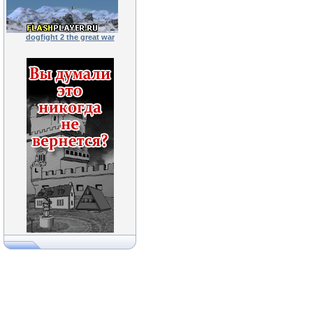
dogfight 2 the great war