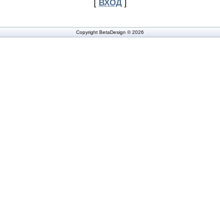
[
ВХОД
]
Copyright BetaDesign © 2026