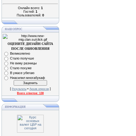
Онлайн всего:
1
Гостей:
1
Пользователей:
0
НАШ ОПРОС
ОЦЕНИТЕ ДИЗАЙН САЙТА
ПОСЛЕ ОБНОВЛЕНИЯ
Великолепно
Стало получше
Не вижу разницы
Стало похуже
В ужасе убегаю
Ниасилил многабукаф
[
•
]
Результаты
Архив опросов
Всего ответов:
138
ИНФОРМАЦИЯ