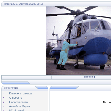
Пятница, 07-Августа-2026, 00:16
...
ГЛАВНАЯ
НАВИГАЦИЯ
Главная страница
О проекте
Новости сайта
Гостя
Авиабаза Мериа
841-й гапиб