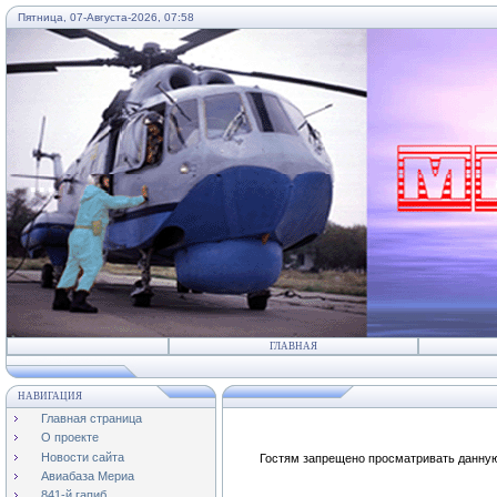
Пятница, 07-Августа-2026, 07:58
...
ГЛАВНАЯ
НАВИГАЦИЯ
Главная страница
О проекте
Новости сайта
Гостям запрещено просматривать данную 
Авиабаза Мериа
841-й гапиб