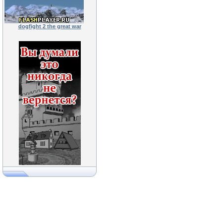
dogfight 2 the great war