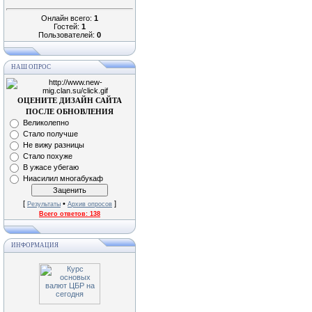
Онлайн всего:
1
Гостей:
1
Пользователей:
0
НАШ ОПРОС
ОЦЕНИТЕ ДИЗАЙН САЙТА
ПОСЛЕ ОБНОВЛЕНИЯ
Великолепно
Стало получше
Не вижу разницы
Стало похуже
В ужасе убегаю
Ниасилил многабукаф
[
•
]
Результаты
Архив опросов
Всего ответов:
138
ИНФОРМАЦИЯ