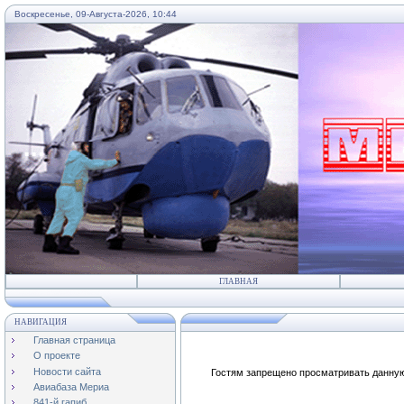
Воскресенье, 09-Августа-2026, 10:44
...
ГЛАВНАЯ
НАВИГАЦИЯ
Главная страница
О проекте
Новости сайта
Гостям запрещено просматривать данную 
Авиабаза Мериа
841-й гапиб