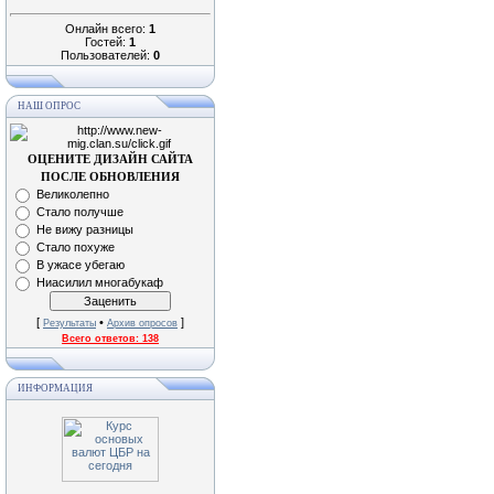
Онлайн всего:
1
Гостей:
1
Пользователей:
0
НАШ ОПРОС
ОЦЕНИТЕ ДИЗАЙН САЙТА
ПОСЛЕ ОБНОВЛЕНИЯ
Великолепно
Стало получше
Не вижу разницы
Стало похуже
В ужасе убегаю
Ниасилил многабукаф
[
•
]
Результаты
Архив опросов
Всего ответов:
138
ИНФОРМАЦИЯ