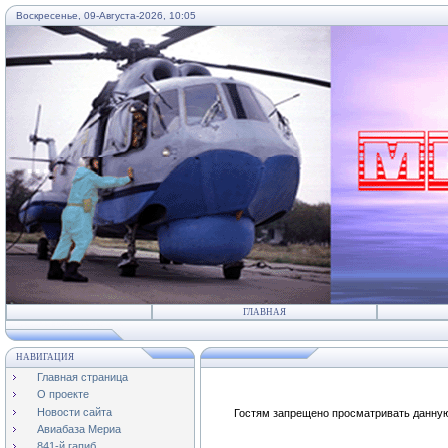
Воскресенье, 09-Августа-2026, 10:05
...
ГЛАВНАЯ
НАВИГАЦИЯ
Главная страница
О проекте
Новости сайта
Гостям запрещено просматривать данную 
Авиабаза Мериа
841-й гапиб