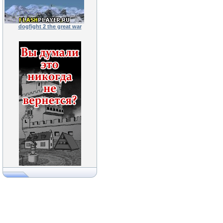
dogfight 2 the great war