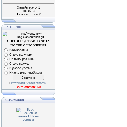
Онлайн всего:
1
Гостей:
1
Пользователей:
0
НАШ ОПРОС
ОЦЕНИТЕ ДИЗАЙН САЙТА
ПОСЛЕ ОБНОВЛЕНИЯ
Великолепно
Стало получше
Не вижу разницы
Стало похуже
В ужасе убегаю
Ниасилил многабукаф
[
•
]
Результаты
Архив опросов
Всего ответов:
138
ИНФОРМАЦИЯ