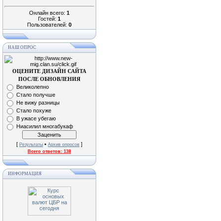
Онлайн всего:
1
Гостей:
1
Пользователей:
0
НАШ ОПРОС
ОЦЕНИТЕ ДИЗАЙН САЙТА
ПОСЛЕ ОБНОВЛЕНИЯ
Великолепно
Стало получше
Не вижу разницы
Стало похуже
В ужасе убегаю
Ниасилил многабукаф
[
•
]
Результаты
Архив опросов
Всего ответов:
138
ИНФОРМАЦИЯ