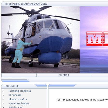
Понедельник, 10-Августа-2026, 23:11
...
ГЛАВНАЯ
НАВИГАЦИЯ
Главная страница
О проекте
Новости сайта
Гостям запрещено просматривать данную 
Авиабаза Мериа
841-й гапиб