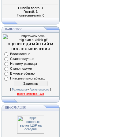
Онлайн всего:
1
Гостей:
1
Пользователей:
0
НАШ ОПРОС
ОЦЕНИТЕ ДИЗАЙН САЙТА
ПОСЛЕ ОБНОВЛЕНИЯ
Великолепно
Стало получше
Не вижу разницы
Стало похуже
В ужасе убегаю
Ниасилил многабукаф
[
•
]
Результаты
Архив опросов
Всего ответов:
138
ИНФОРМАЦИЯ