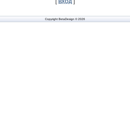
[
ВХОД
]
Copyright BetaDesign © 2026