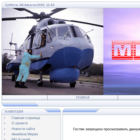
Суббота, 08-Августа-2026, 11:43
...
ГЛАВНАЯ
НАВИГАЦИЯ
Главная страница
О проекте
Новости сайта
Гостям запрещено просматривать данную 
Авиабаза Мериа
841-й гапиб