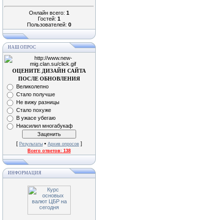
Онлайн всего:
1
Гостей:
1
Пользователей:
0
НАШ ОПРОС
ОЦЕНИТЕ ДИЗАЙН САЙТА
ПОСЛЕ ОБНОВЛЕНИЯ
Великолепно
Стало получше
Не вижу разницы
Стало похуже
В ужасе убегаю
Ниасилил многабукаф
[
•
]
Результаты
Архив опросов
Всего ответов:
138
ИНФОРМАЦИЯ