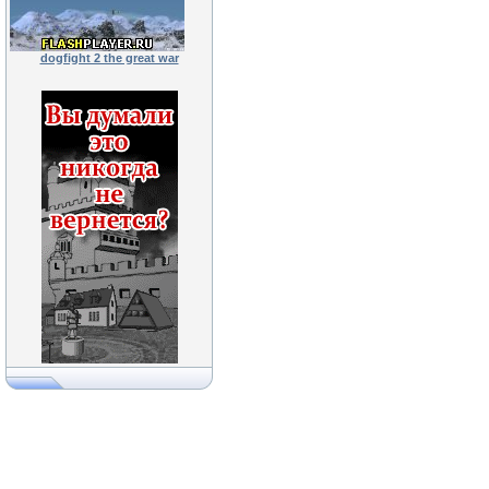
dogfight 2 the great war