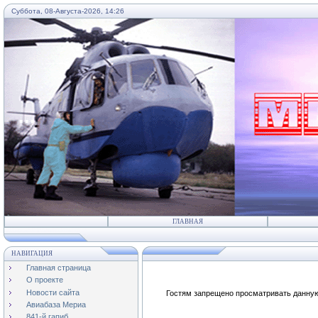
Суббота, 08-Августа-2026, 14:26
...
ГЛАВНАЯ
НАВИГАЦИЯ
Главная страница
О проекте
Новости сайта
Гостям запрещено просматривать данную 
Авиабаза Мериа
841-й гапиб