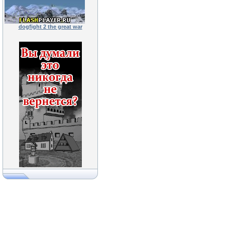
dogfight 2 the great war