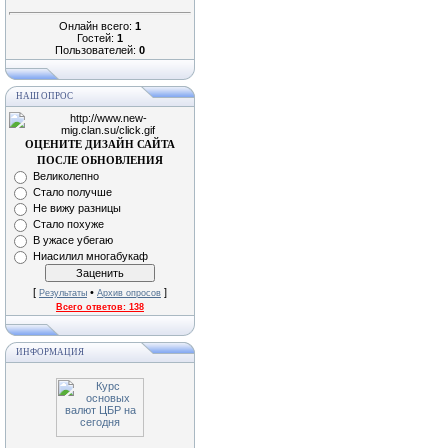
Онлайн всего:
1
Гостей:
1
Пользователей:
0
НАШ ОПРОС
ОЦЕНИТЕ ДИЗАЙН САЙТА
ПОСЛЕ ОБНОВЛЕНИЯ
Великолепно
Стало получше
Не вижу разницы
Стало похуже
В ужасе убегаю
Ниасилил многабукаф
[
•
]
Результаты
Архив опросов
Всего ответов:
138
ИНФОРМАЦИЯ