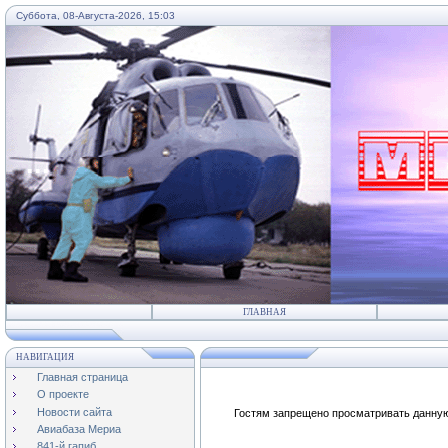
Суббота, 08-Августа-2026, 15:03
...
ГЛАВНАЯ
НАВИГАЦИЯ
Главная страница
О проекте
Новости сайта
Гостям запрещено просматривать данную 
Авиабаза Мериа
841-й гапиб