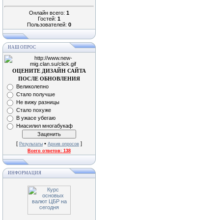
Онлайн всего:
1
Гостей:
1
Пользователей:
0
НАШ ОПРОС
ОЦЕНИТЕ ДИЗАЙН САЙТА
ПОСЛЕ ОБНОВЛЕНИЯ
Великолепно
Стало получше
Не вижу разницы
Стало похуже
В ужасе убегаю
Ниасилил многабукаф
[
•
]
Результаты
Архив опросов
Всего ответов:
138
ИНФОРМАЦИЯ