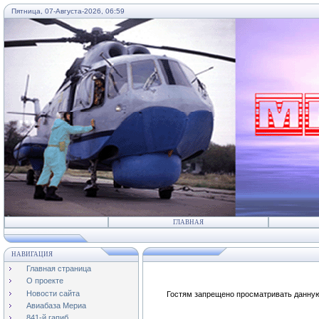
Пятница, 07-Августа-2026, 06:59
...
ГЛАВНАЯ
НАВИГАЦИЯ
Главная страница
О проекте
Новости сайта
Гостям запрещено просматривать данную 
Авиабаза Мериа
841-й гапиб