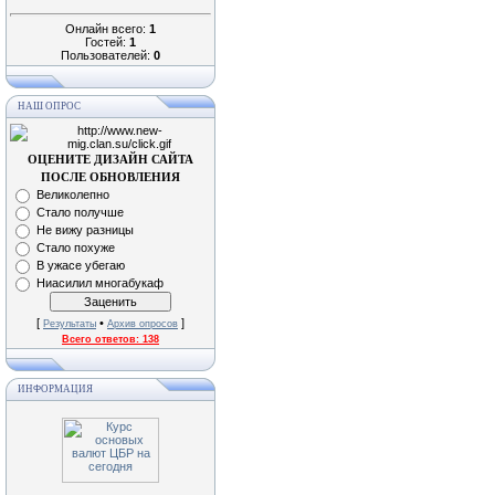
Онлайн всего:
1
Гостей:
1
Пользователей:
0
НАШ ОПРОС
ОЦЕНИТЕ ДИЗАЙН САЙТА
ПОСЛЕ ОБНОВЛЕНИЯ
Великолепно
Стало получше
Не вижу разницы
Стало похуже
В ужасе убегаю
Ниасилил многабукаф
[
•
]
Результаты
Архив опросов
Всего ответов:
138
ИНФОРМАЦИЯ