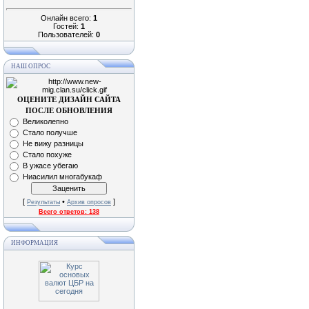
Онлайн всего:
1
Гостей:
1
Пользователей:
0
НАШ ОПРОС
ОЦЕНИТЕ ДИЗАЙН САЙТА
ПОСЛЕ ОБНОВЛЕНИЯ
Великолепно
Стало получше
Не вижу разницы
Стало похуже
В ужасе убегаю
Ниасилил многабукаф
[
•
]
Результаты
Архив опросов
Всего ответов:
138
ИНФОРМАЦИЯ