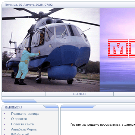
Пятница, 07-Августа-2026, 07:02
...
ГЛАВНАЯ
НАВИГАЦИЯ
Главная страница
О проекте
Новости сайта
Гостям запрещено просматривать данную 
Авиабаза Мериа
841-й гапиб