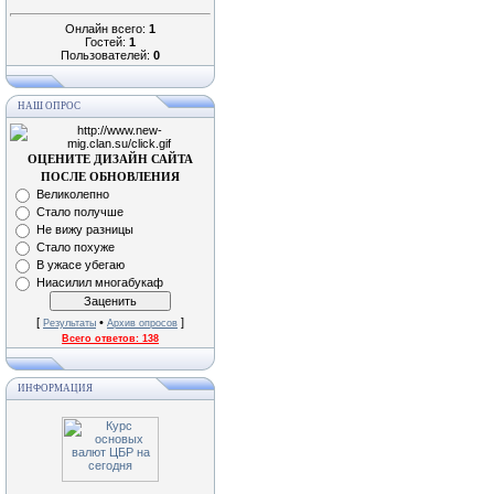
Онлайн всего:
1
Гостей:
1
Пользователей:
0
НАШ ОПРОС
ОЦЕНИТЕ ДИЗАЙН САЙТА
ПОСЛЕ ОБНОВЛЕНИЯ
Великолепно
Стало получше
Не вижу разницы
Стало похуже
В ужасе убегаю
Ниасилил многабукаф
[
•
]
Результаты
Архив опросов
Всего ответов:
138
ИНФОРМАЦИЯ