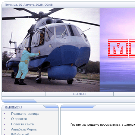
Пятница, 07-Августа-2026, 00:48
...
ГЛАВНАЯ
НАВИГАЦИЯ
Главная страница
О проекте
Новости сайта
Гостям запрещено просматривать данную 
Авиабаза Мериа
841-й гапиб