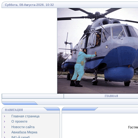
Суббота, 08-Августа-2026, 10:32
...
ГЛАВНАЯ
НАВИГАЦИЯ
Главная страница
О проекте
Новости сайта
Гостя
Авиабаза Мериа
841-й гапиб