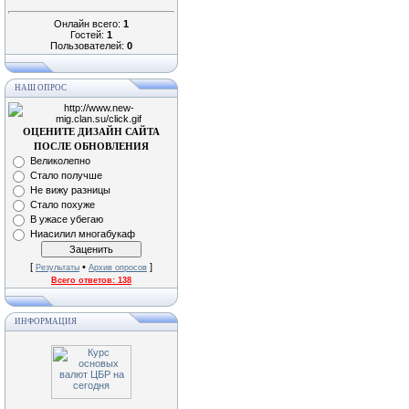
Онлайн всего:
1
Гостей:
1
Пользователей:
0
НАШ ОПРОС
ОЦЕНИТЕ ДИЗАЙН САЙТА
ПОСЛЕ ОБНОВЛЕНИЯ
Великолепно
Стало получше
Не вижу разницы
Стало похуже
В ужасе убегаю
Ниасилил многабукаф
[
•
]
Результаты
Архив опросов
Всего ответов:
138
ИНФОРМАЦИЯ