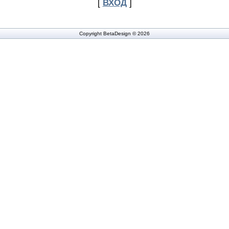
[
ВХОД
]
Copyright BetaDesign © 2026