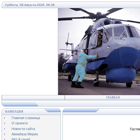
Суббота, 08-Августа-2026, 06:38
...
ГЛАВНАЯ
НАВИГАЦИЯ
Главная страница
О проекте
Новости сайта
Гостя
Авиабаза Мериа
841-й гапиб