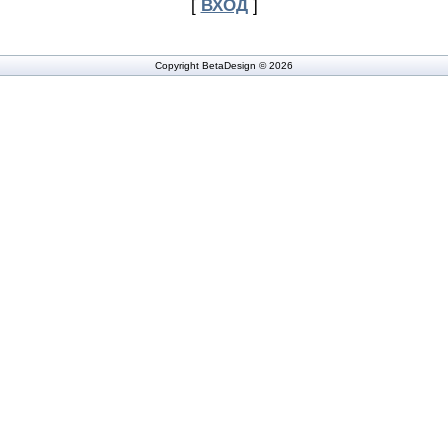
[
ВХОД
]
Copyright BetaDesign © 2026