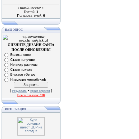
Онлайн всего:
1
Гостей:
1
Пользователей:
0
НАШ ОПРОС
ОЦЕНИТЕ ДИЗАЙН САЙТА
ПОСЛЕ ОБНОВЛЕНИЯ
Великолепно
Стало получше
Не вижу разницы
Стало похуже
В ужасе убегаю
Ниасилил многабукаф
[
•
]
Результаты
Архив опросов
Всего ответов:
138
ИНФОРМАЦИЯ