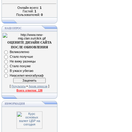
Онлайн всего:
1
Гостей:
1
Пользователей:
0
НАШ ОПРОС
ОЦЕНИТЕ ДИЗАЙН САЙТА
ПОСЛЕ ОБНОВЛЕНИЯ
Великолепно
Стало получше
Не вижу разницы
Стало похуже
В ужасе убегаю
Ниасилил многабукаф
[
•
]
Результаты
Архив опросов
Всего ответов:
138
ИНФОРМАЦИЯ