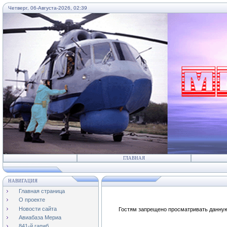
Четверг, 06-Августа-2026, 02:39
...
ГЛАВНАЯ
НАВИГАЦИЯ
Главная страница
О проекте
Новости сайта
Гостям запрещено просматривать данную 
Авиабаза Мериа
841-й гапиб