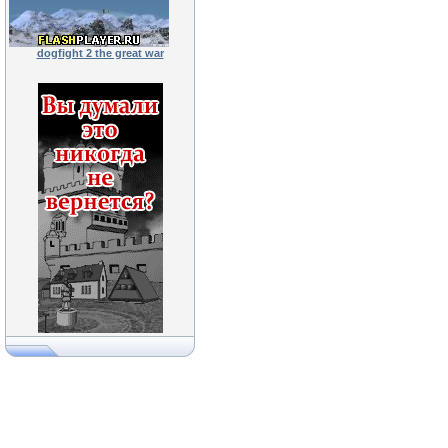
dogfight 2 the great war