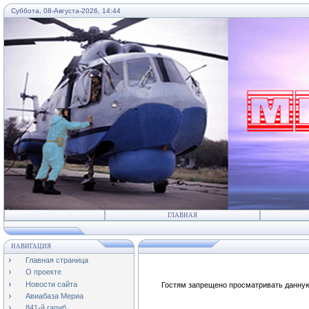
Суббота, 08-Августа-2026, 14:44
...
ГЛАВНАЯ
НАВИГАЦИЯ
Главная страница
О проекте
Новости сайта
Гостям запрещено просматривать данную 
Авиабаза Мериа
841-й гапиб