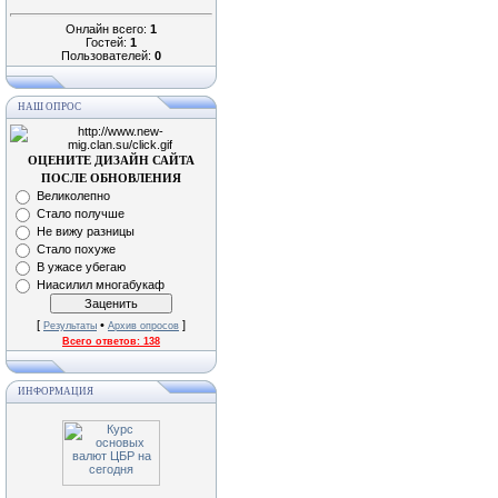
Онлайн всего:
1
Гостей:
1
Пользователей:
0
НАШ ОПРОС
ОЦЕНИТЕ ДИЗАЙН САЙТА
ПОСЛЕ ОБНОВЛЕНИЯ
Великолепно
Стало получше
Не вижу разницы
Стало похуже
В ужасе убегаю
Ниасилил многабукаф
[
•
]
Результаты
Архив опросов
Всего ответов:
138
ИНФОРМАЦИЯ