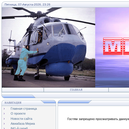
Пятница, 07-Августа-2026, 23:26
...
ГЛАВНАЯ
НАВИГАЦИЯ
Главная страница
О проекте
Новости сайта
Гостям запрещено просматривать данную 
Авиабаза Мериа
841-й гапиб