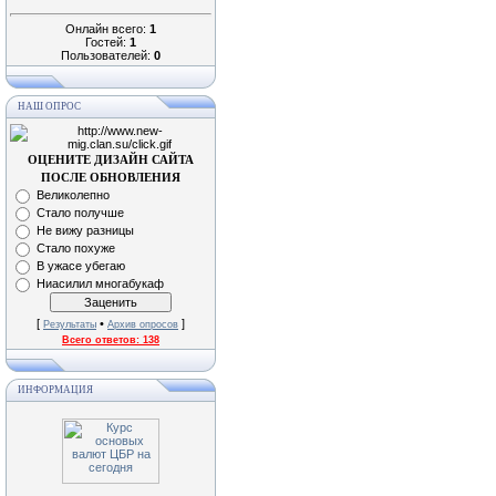
Онлайн всего:
1
Гостей:
1
Пользователей:
0
НАШ ОПРОС
ОЦЕНИТЕ ДИЗАЙН САЙТА
ПОСЛЕ ОБНОВЛЕНИЯ
Великолепно
Стало получше
Не вижу разницы
Стало похуже
В ужасе убегаю
Ниасилил многабукаф
[
•
]
Результаты
Архив опросов
Всего ответов:
138
ИНФОРМАЦИЯ