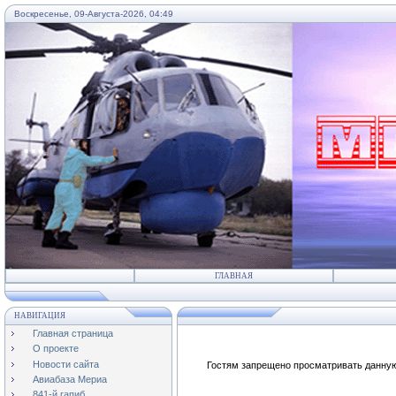
Воскресенье, 09-Августа-2026, 04:49
...
ГЛАВНАЯ
НАВИГАЦИЯ
Главная страница
О проекте
Новости сайта
Гостям запрещено просматривать данную 
Авиабаза Мериа
841-й гапиб