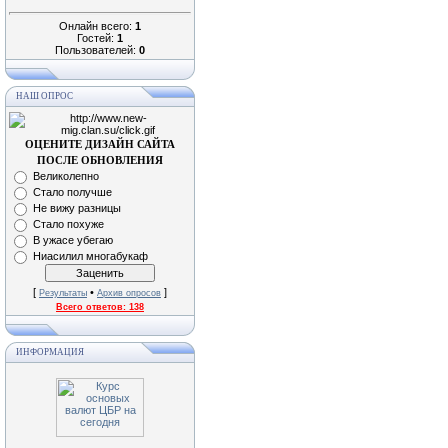
Онлайн всего:
1
Гостей:
1
Пользователей:
0
НАШ ОПРОС
ОЦЕНИТЕ ДИЗАЙН САЙТА
ПОСЛЕ ОБНОВЛЕНИЯ
Великолепно
Стало получше
Не вижу разницы
Стало похуже
В ужасе убегаю
Ниасилил многабукаф
[
•
]
Результаты
Архив опросов
Всего ответов:
138
ИНФОРМАЦИЯ