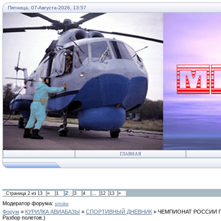
Пятница, 07-Августа-2026, 13:57
...
ГЛАВНАЯ
2
Страница
2
из
13
«
1
3
4
…
12
13
»
Модератор форума:
smoke
Форум
»
КУРИЛКА АВИАБАЗЫ
»
СПОРТИВНЫЙ ДНЕВНИК
»
ЧЕМПИОНАТ РОССИИ ПО
Разбор полетов.)