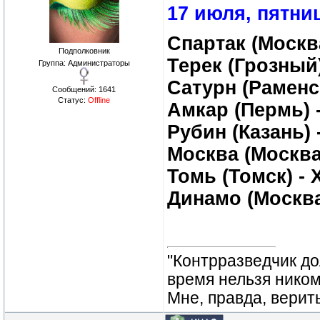
17 июля, пятни
Спартак (Москв
Подполковник
Терек (Грозный)
Группа: Администраторы
Сатурн (Раменск
Сообщений:
1641
Статус:
Offline
Амкар (Пермь) 
Рубин (Казань) 
Москва (Москва
Томь (Томск) - 
Динамо (Москва
"Контрразведчик дол
время нельзя ником
Мне, правда, верит