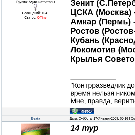
Зенит (С.Петерб
Группа: Администраторы
ЦСКА (Москва) 
Сообщений:
1641
Статус:
Offline
Амкар (Пермь) 
Ростов (Ростов-
Кубань (Краснод
Локомотив (Мос
Крылья Советов
"Контрразведчик дол
время нельзя ником
Мне, правда, верит
Beata
Дата: Суббота, 17-Января-2009, 00:16 | 
14 тур