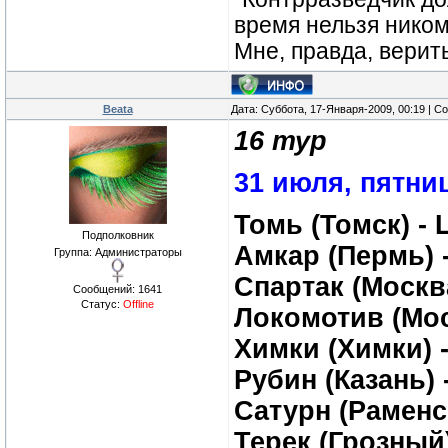
время нельзя ником
Мне, правда, верит
Beata
Дата: Суббота, 17-Января-2009, 00:19 | 
16 тур
31 июля, пятни
Томь (Томск) -
Подполковник
Амкар (Пермь) 
Группа: Администраторы
Спартак (Москв
Сообщений:
1641
Статус:
Offline
Локомотив (Мос
Химки (Химки) 
Рубин (Казань) 
Сатурн (Раменск
Терек (Грозный