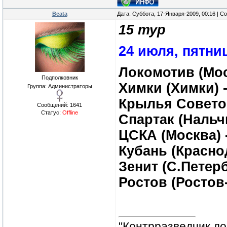
Beata
Дата: Суббота, 17-Января-2009, 00:16 | 
15 тур
24 июля, пятни
Локомотив (Мос
Подполковник
Химки (Химки) 
Группа: Администраторы
Крылья Советов
Сообщений:
1641
Статус:
Offline
Спартак (Нальч
ЦСКА (Москва) 
Кубань (Краснод
Зенит (С.Петерб
Ростов (Ростов-
"Контрразведчик дол