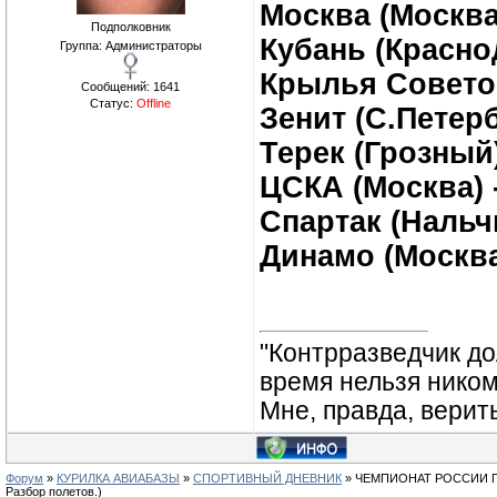
Москва (Москва
Подполковник
Кубань (Красно
Группа: Администраторы
Крылья Советов
Сообщений:
1641
Статус:
Offline
Зенит (С.Петер
Терек (Грозный)
ЦСКА (Москва) 
Спартак (Нальчи
Динамо (Москва)
"Контрразведчик дол
время нельзя ником
Мне, правда, верит
Форум
»
КУРИЛКА АВИАБАЗЫ
»
СПОРТИВНЫЙ ДНЕВНИК
»
ЧЕМПИОНАТ РОССИИ ПО
Разбор полетов.)