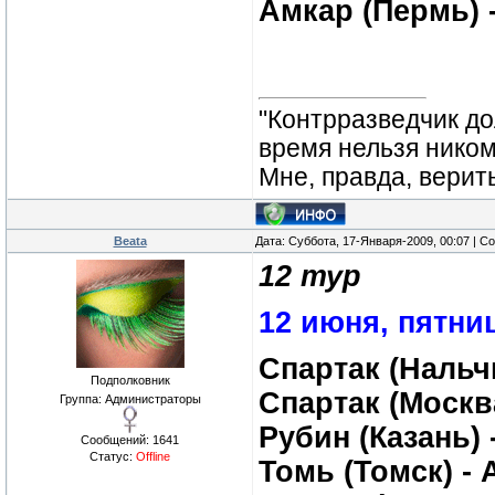
Амкар (Пермь) 
"Контрразведчик дол
время нельзя ником
Мне, правда, верит
Beata
Дата: Суббота, 17-Января-2009, 00:07 | 
12 тур
12 июня, пятни
Спартак (Нальчи
Подполковник
Спартак (Москв
Группа: Администраторы
Рубин (Казань) 
Сообщений:
1641
Статус:
Offline
Томь (Томск) -