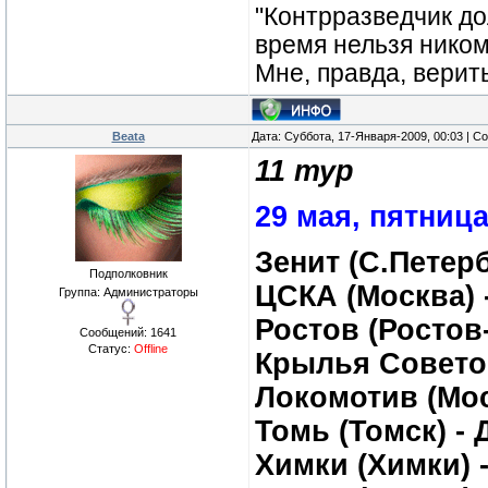
"Контрразведчик дол
время нельзя ником
Мне, правда, верит
Beata
Дата: Суббота, 17-Января-2009, 00:03 | 
11 тур
29 мая, пятниц
Зенит (С.Петерб
Подполковник
ЦСКА (Москва) 
Группа: Администраторы
Ростов (Ростов-
Сообщений:
1641
Статус:
Offline
Крылья Советов
Локомотив (Мос
Томь (Томск) -
Химки (Химки) -